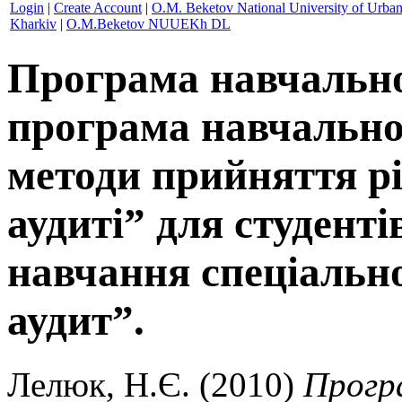
Login
|
Create Account
|
O.M. Beketov National University of Urba
Kharkiv
|
O.M.Beketov NUUEKh DL
Програма навчально
програма навчальної
методи прийняття рі
аудиті” для студенті
навчання спеціальнос
аудит”.
Лелюк, Н.Є.
(2010)
Прогр