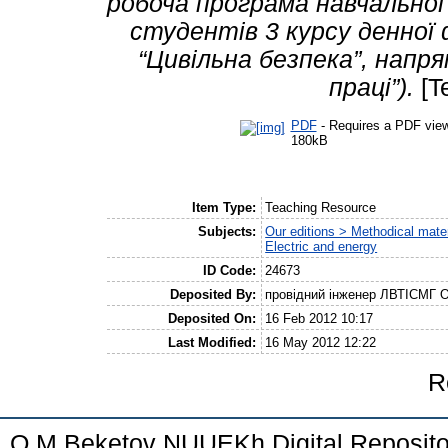
робоча програма навчальної
студентів 3 курсу денної 
“Цивільна безпека”, напр
праці”).
[T
PDF
- Requires a PDF vie
180kB
Item Type:
Teaching Resource
Subjects:
Our editions > Methodical mater
Electric and energy
ID Code:
24673
Deposited By:
провідний інженер ЛВТІСМГ О
Deposited On:
16 Feb 2012 10:17
Last Modified:
16 May 2012 12:22
R
O.M.Beketov NUUEKh Digital Reposito