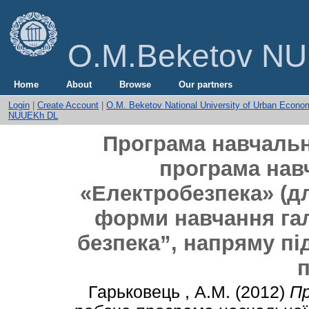
O.M.Beketov NUU
Home
About
Browse
Our partners
Login
|
Create Account
|
O.M. Beketov National University of Urban Econo
NUUEKh DL
Програма навчальн
програма нав
«Електробезпека» (дл
форми навчання гал
безпека”, напряму пі
п
Гарьковець , А.М.
(2012)
Пр